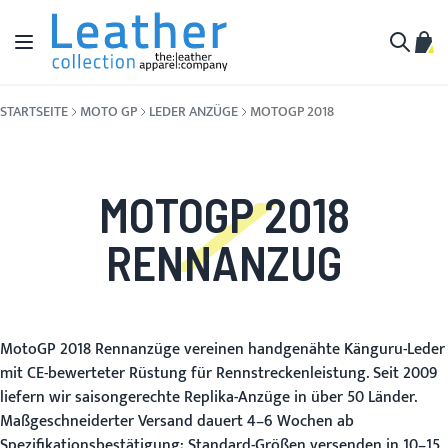
Zum Inhalt springen
Navigation umschalten
Mein
Suche
STARTSEITE
MOTO GP
LEDER ANZÜGE
MOTOGP 2018
MOTOGP 2018
RENNANZUG
MotoGP 2018 Rennanzüge vereinen handgenähte Känguru-Leder
mit CE-bewerteter Rüstung für Rennstreckenleistung. Seit 2009
liefern wir saisongerechte Replika-Anzüge in über 50 Länder.
Maßgeschneiderter Versand dauert 4–6 Wochen ab
Spezifikationsbestätigung; Standard-Größen versenden in 10–15