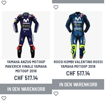
Zur Wunschliste hinzufügen
Zur Wunschliste hinzufügen
YAMAHA ANZUG MOTOGP
ROSSI KOMBI VALENTINO ROSSI
MAVERICK VINALE YAMAHA
YAMAHA MOTOGP 2018
MOTOGP 2018
CHF 517.14
CHF 517.14
IN DEN WARENKORB
IN DEN WARENKORB
Zur Wunschliste hinzufügen
Zur Wunschliste hinzufügen