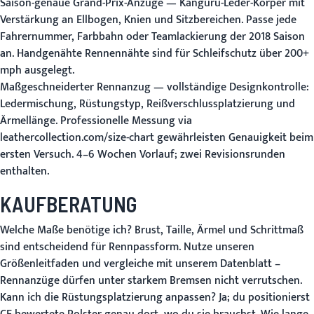
Saison-genaue Grand-Prix-Anzüge
— Känguru-Leder-Körper mit
Verstärkung an Ellbogen, Knien und Sitzbereichen. Passe jede
Fahrernummer, Farbbahn oder Teamlackierung der 2018 Saison
an. Handgenähte Rennennähte sind für Schleifschutz über 200+
mph ausgelegt.
Maßgeschneiderter Rennanzug
— vollständige Designkontrolle:
Ledermischung, Rüstungstyp, Reißverschlussplatzierung und
Ärmellänge. Professionelle Messung via
leathercollection.com/size-chart gewährleisten Genauigkeit beim
ersten Versuch. 4–6 Wochen Vorlauf; zwei Revisionsrunden
enthalten.
KAUFBERATUNG
Welche Maße benötige ich?
Brust, Taille, Ärmel und Schrittmaß
sind entscheidend für Rennpassform. Nutze unseren
Größenleitfaden
und vergleiche mit unserem Datenblatt –
Rennanzüge dürfen unter starkem Bremsen nicht verrutschen.
Kann ich die Rüstungsplatzierung anpassen?
Ja; du positionierst