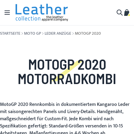
Zum Inhalt springen
Navigation umschalten
Mein
Suche
STARTSEITE
MOTO GP
LEDER ANZÜGE
MOTOGP 2020
MOTOGP 2020
MOTORRADKOMBI
MotoGP 2020 Rennkombis in dokumentiertem Kangaroo Leder
mit saisongerechten Panels und Livery-Details. Handgenäht,
maßgeschneidert für Custom-Fit. Jede Kombi wird nach
Spezifikation gefertigt: Standard-Größen versenden in 10-15
Arbeitstagen, Maßanfertigungen in 4-6 Wochen ab