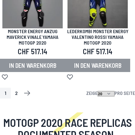
MONSTER ENERGY ANZUG
LEDERKOMBI MONSTER ENERGY
MAVERICK VINALE YAMAHA
VALENTINO ROSSI YAMAHA
MOTOGP 2020
MOTOGP 2020
CHF 517.14
CHF 517.14
IN DEN WARENKORB
IN DEN WARENKORB
Zur Wunschliste hinzufügen
Zur Wunschliste hinzufügen
1
2
ZEIGE
PRO SEITE
SEITE
SIE LESEN GERADE DIE SEITE
SEITE
SEITE
WEITER
MOTOGP 2020 RACE REPLICAS
DOCUMENTED SEASON-