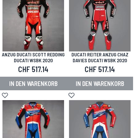
ANZUG DUCATI SCOTT REDDING
DUCATI REITER ANZUG CHAZ
DUCATI WSBK 2020
DAVIES DUCATI WSBK 2020
CHF 517.14
CHF 517.14
IN DEN WARENKORB
IN DEN WARENKORB
Zur Wunschliste hinzufügen
Zur Wunschliste hinzufügen