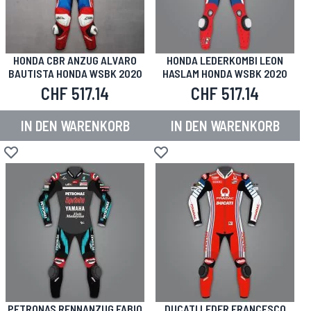
HONDA CBR ANZUG ALVARO
HONDA LEDERKOMBI LEON
BAUTISTA HONDA WSBK 2020
HASLAM HONDA WSBK 2020
CHF 517.14
CHF 517.14
IN DEN WARENKORB
IN DEN WARENKORB
Zur Wunschliste hinzufügen
Zur Wunschliste hinzufügen
PETRONAS RENNANZUG FABIO
DUCATI LEDER FRANCESCO