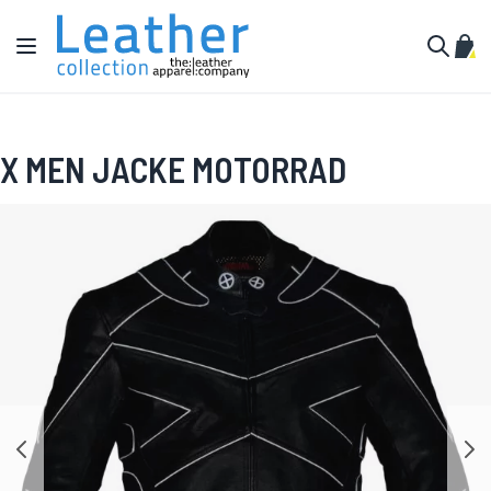
Zum Inhalt springen
Navigation umschalten
Mein
Suche
X MEN JACKE MOTORRAD