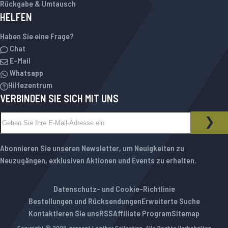
Rückgabe & Umtausch
HELFEN
Haben Sie eine Frage?
Chat
E-Mail
Whatsapp
Hilfezentrum
VERBINDEN SIE SICH MIT UNS
Melden Sie sich für unseren Newsletter an:
NEWSLETTER
ABO
Abonnieren Sie unseren Newsletter, um Neuigkeiten zu
Neuzugängen, exklusiven Aktionen und Events zu erhalten.
Datenschutz- und Cookie-Richtlinie
Bestellungen und Rücksendungen
Erweiterte Suche
Kontaktieren Sie uns
RSS
Affiliate Program
Sitemap