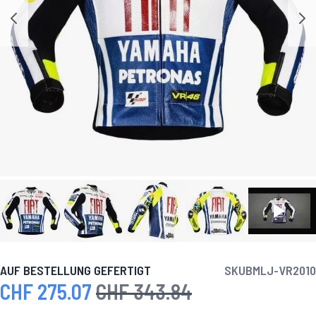
AUF BESTELLUNG GEFERTIGT
SKU
BMLJ-VR2010
CHF 275.07
CHF 343.84
Sonderpreis
Regulärer Preis