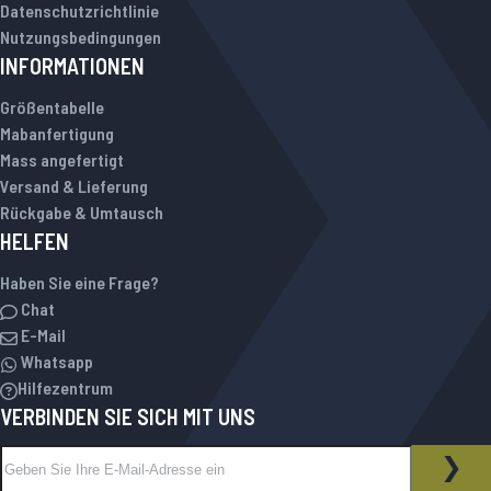
Datenschutzrichtlinie
Nutzungsbedingungen
INFORMATIONEN
Größentabelle
Mabanfertigung
Mass angefertigt
Versand & Lieferung
Rückgabe & Umtausch
HELFEN
Haben Sie eine Frage?
Chat
E-Mail
Whatsapp
Hilfezentrum
VERBINDEN SIE SICH MIT UNS
Melden Sie sich für unseren Newsletter an:
NEWSLETTER
ABO