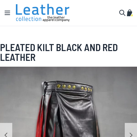
Zum Inhalt springen
Navigation umschalten
Mein
Suche
PLEATED KILT BLACK AND RED
LEATHER