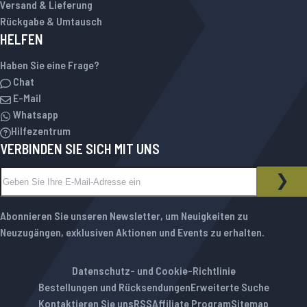
Versand & Lieferung
Rückgabe & Umtausch
HELFEN
Haben Sie eine Frage?
Chat
E-Mail
Whatsapp
Hilfezentrum
VERBINDEN SIE SICH MIT UNS
Melden Sie sich für unseren Newsletter an:
NEWSLETTER
ABO
Abonnieren Sie unseren Newsletter, um Neuigkeiten zu
Neuzugängen, exklusiven Aktionen und Events zu erhalten.
Datenschutz- und Cookie-Richtlinie
Bestellungen und Rücksendungen
Erweiterte Suche
Kontaktieren Sie uns
RSS
Affiliate Program
Sitemap