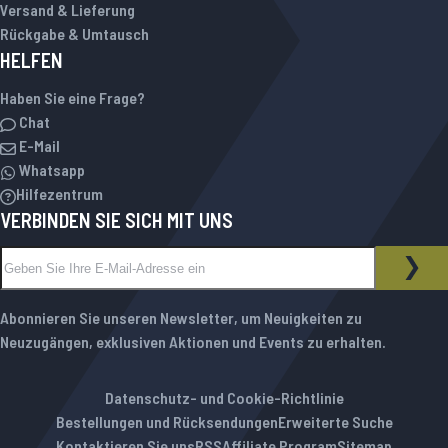
Versand & Lieferung
Rückgabe & Umtausch
HELFEN
Haben Sie eine Frage?
Chat
E-Mail
Whatsapp
Hilfezentrum
VERBINDEN SIE SICH MIT UNS
Melden Sie sich für unseren Newsletter an:
NEWSLETTER
ABO
Abonnieren Sie unseren Newsletter, um Neuigkeiten zu
Neuzugängen, exklusiven Aktionen und Events zu erhalten.
Datenschutz- und Cookie-Richtlinie
Bestellungen und Rücksendungen
Erweiterte Suche
Kontaktieren Sie uns
RSS
Affiliate Program
Sitemap