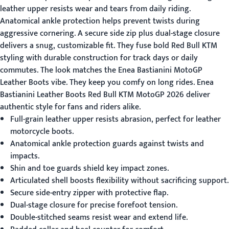
leather upper resists wear and tears from daily riding.
Anatomical ankle protection helps prevent twists during
aggressive cornering. A secure side zip plus dual-stage closure
delivers a snug, customizable fit. They fuse bold Red Bull KTM
styling with durable construction for track days or daily
commutes. The look matches the Enea Bastianini MotoGP
Leather Boots vibe. They keep you comfy on long rides.
Enea
Bastianini Leather Boots Red Bull KTM MotoGP 2026
deliver
authentic style for fans and riders alike.
Full-grain leather upper resists abrasion, perfect for leather
motorcycle boots.
Anatomical ankle protection guards against twists and
impacts.
Shin and toe guards shield key impact zones.
Articulated shell boosts flexibility without sacrificing support.
Secure side-entry zipper with protective flap.
Dual-stage closure for precise forefoot tension.
Double-stitched seams resist wear and extend life.