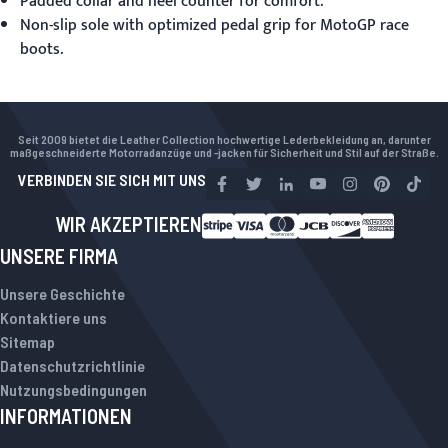
Padded collar and heel counter for comfort.
Non-slip sole with optimized pedal grip for MotoGP race
boots.
Seit 2009 bietet die Leather Collection hochwertige Lederbekleidung an, darunter
maßgeschneiderte Motorradanzüge und -jacken für Sicherheit und Stil auf der Straße.
VERBINDEN SIE SICH MIT UNS
WIR AKZEPTIEREN
UNSERE FIRMA
Unsere Geschichte
Kontaktiere uns
Sitemap
Datenschutzrichtlinie
Nutzungsbedingungen
INFORMATIONEN