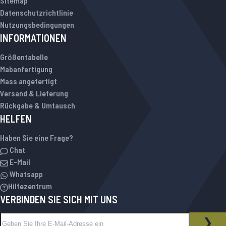
Sitemap
Datenschutzrichtlinie
Nutzungsbedingungen
INFORMATIONEN
Größentabelle
Mabanfertigung
Mass angefertigt
Versand & Lieferung
Rückgabe & Umtausch
HELFEN
Haben Sie eine Frage?
Chat
E-Mail
Whatsapp
Hilfezentrum
VERBINDEN SIE SICH MIT UNS
Melden Sie sich für unseren Newsletter an:
NEWSLETTER